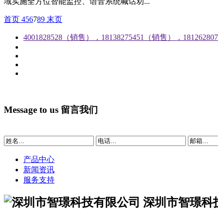
域实施全方位智能监控、语音系统喊话劝...
首页
4
5
6
7
8
9
末页
4001828528（销售），18138275451（销售），1812628
Message to us
留言我们
产品中心
新闻资讯
服务支持
深圳市智璟科