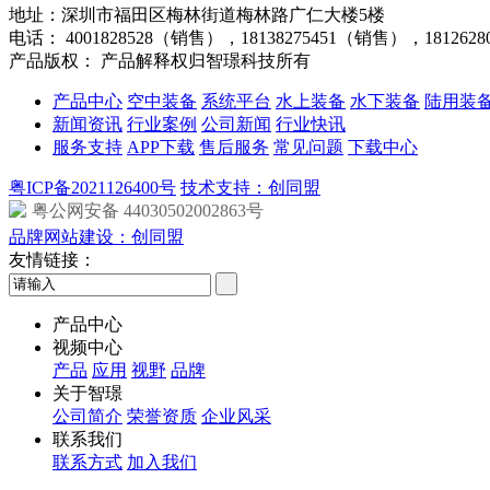
地址：深圳市福田区梅林街道梅林路广仁大楼5楼
电话：
4001828528（销售），18138275451（销售），181262
产品版权： 产品解释权归智璟科技所有
产品中心
空中装备
系统平台
水上装备
水下装备
陆用装
新闻资讯
行业案例
公司新闻
行业快讯
服务支持
APP下载
售后服务
常见问题
下载中心
粤ICP备2021126400号
技术支持：创同盟
粤公网安备 44030502002863号
品牌网站建设：创同盟
友情链接：
产品中心
视频中心
产品
应用
视野
品牌
关于智璟
公司简介
荣誉资质
企业风采
联系我们
联系方式
加入我们