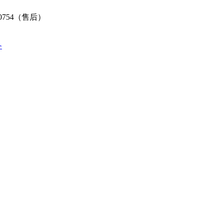
80754（售后）
备