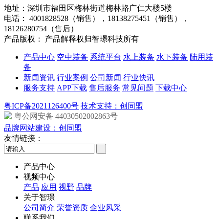
地址：深圳市福田区梅林街道梅林路广仁大楼5楼
电话：
4001828528（销售），18138275451（销售），
18126280754（售后）
产品版权： 产品解释权归智璟科技所有
产品中心
空中装备
系统平台
水上装备
水下装备
陆用装
备
新闻资讯
行业案例
公司新闻
行业快讯
服务支持
APP下载
售后服务
常见问题
下载中心
粤ICP备2021126400号
技术支持：创同盟
粤公网安备 44030502002863号
品牌网站建设：创同盟
友情链接：
产品中心
视频中心
产品
应用
视野
品牌
关于智璟
公司简介
荣誉资质
企业风采
联系我们