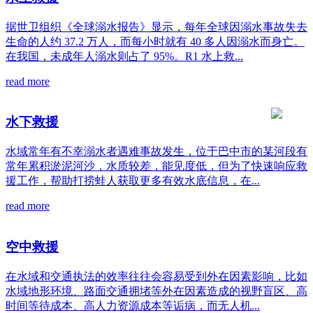
据世卫组织《全球溺水报告》显示，每年全球因溺水事故失去
生命的人约 37.2 万人，而每小时就有 40 多人因溺水而身亡。
在我国，未成年人溺水则占了 95%。R1 水上救...
read more
水下救援
水域常年有不幸溺水者遇难事故发生，位于巴中市的某河段有
常年累积淤泥河沙，水质较差，能见度低，但为了快速响应救
援工作，帮助打捞蛙人获取更多有效水底信息，在...
read more
空中救援
在水域和交通执法的效率往往会容易受到外在因素影响，比如
水域地形环境、路面交通拥堵等外在因素造成的视野盲区、高
时间等待成本、高人力资源成本等诟病，而无人机...