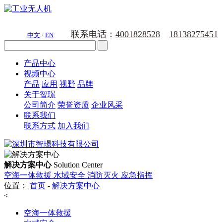
联系电话：
4001828528
18138275451
中文
/
EN
产品中心
视频中心
产品
应用
视野
品牌
关于智璟
公司简介
荣誉资质
企业风采
联系我们
联系方式
加入我们
解决方案中心
Solution Center
空海一体救援
水域安全
消防灭火
应急指挥
位置：
首页
-
解决方案中心
<
空海一体救援