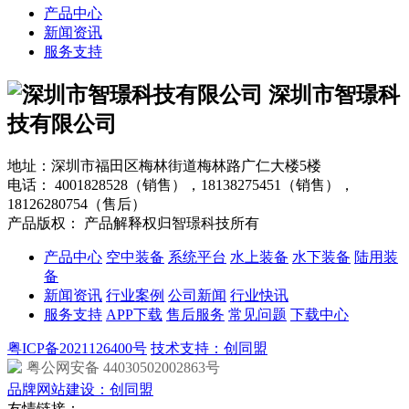
产品中心
新闻资讯
服务支持
深圳市智璟科
技有限公司
地址：深圳市福田区梅林街道梅林路广仁大楼5楼
电话：
4001828528（销售），18138275451（销售），
18126280754（售后）
产品版权： 产品解释权归智璟科技所有
产品中心
空中装备
系统平台
水上装备
水下装备
陆用装
备
新闻资讯
行业案例
公司新闻
行业快讯
服务支持
APP下载
售后服务
常见问题
下载中心
粤ICP备2021126400号
技术支持：创同盟
粤公网安备 44030502002863号
品牌网站建设：创同盟
友情链接：