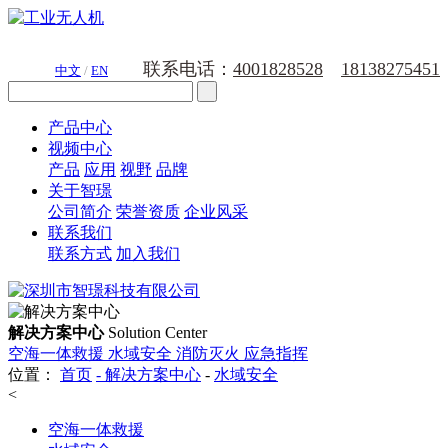
联系电话：
4001828528
18138275451
中文
/
EN
产品中心
视频中心
产品
应用
视野
品牌
关于智璟
公司简介
荣誉资质
企业风采
联系我们
联系方式
加入我们
解决方案中心
Solution Center
空海一体救援
水域安全
消防灭火
应急指挥
位置：
首页
-
解决方案中心
-
水域安全
<
空海一体救援