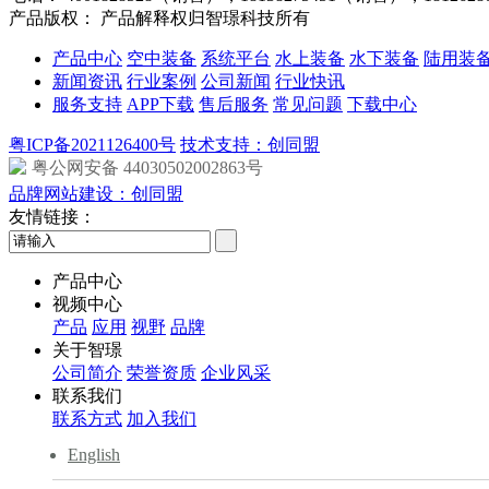
产品版权： 产品解释权归智璟科技所有
产品中心
空中装备
系统平台
水上装备
水下装备
陆用装
新闻资讯
行业案例
公司新闻
行业快讯
服务支持
APP下载
售后服务
常见问题
下载中心
粤ICP备2021126400号
技术支持：创同盟
粤公网安备 44030502002863号
品牌网站建设：创同盟
友情链接：
产品中心
视频中心
产品
应用
视野
品牌
关于智璟
公司简介
荣誉资质
企业风采
联系我们
联系方式
加入我们
English