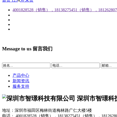
首页
1
2
3
4
5
6
末页
4001828528（销售），18138275451（销售），1812628
Message to us
留言我们
产品中心
新闻资讯
服务支持
深圳市智璟科
地址：深圳市福田区梅林街道梅林路广仁大楼5楼
电话：
4001828528（销售），18138275451（销售），181262