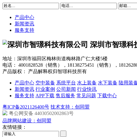
产品中心
新闻资讯
服务支持
深圳市智璟科
地址：深圳市福田区梅林街道梅林路广仁大楼5楼
电话：
4001828528（销售），18138275451（销售），181262
产品版权： 产品解释权归智璟科技所有
产品中心
空中装备
系统平台
水上装备
水下装备
陆用装
新闻资讯
行业案例
公司新闻
行业快讯
服务支持
APP下载
售后服务
常见问题
下载中心
粤ICP备2021126400号
技术支持：创同盟
粤公网安备 44030502002863号
品牌网站建设：创同盟
友情链接：