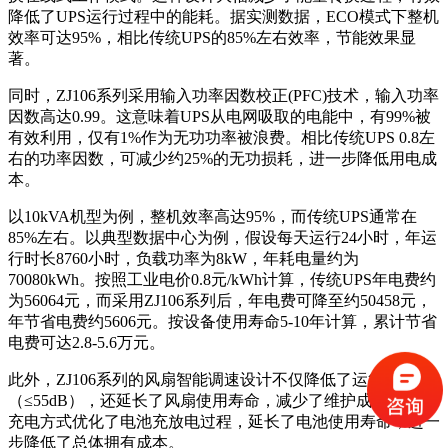
降低了UPS运行过程中的能耗。据实测数据，ECO模式下整机
效率可达95%，相比传统UPS的85%左右效率，节能效果显
著。
同时，ZJ106系列采用输入功率因数校正(PFC)技术，输入功率
因数高达0.99。这意味着UPS从电网吸取的电能中，有99%被
有效利用，仅有1%作为无功功率被浪费。相比传统UPS 0.8左
右的功率因数，可减少约25%的无功损耗，进一步降低用电成
本。
以10kVA机型为例，整机效率高达95%，而传统UPS通常在
85%左右。以典型数据中心为例，假设每天运行24小时，年运
行时长8760小时，负载功率为8kW，年耗电量约为
70080kWh。按照工业电价0.8元/kWh计算，传统UPS年电费约
为56064元，而采用ZJ106系列后，年电费可降至约50458元，
年节省电费约5606元。按设备使用寿命5-10年计算，累计节省
电费可达2.8-5.6万元。
此外，ZJ106系列的风扇智能调速设计不仅降低了运行噪音
（≤55dB），还延长了风扇使用寿命，减少了维护成本。智能
充电方式优化了电池充放电过程，延长了电池使用寿命，进一
步降低了总体拥有成本。