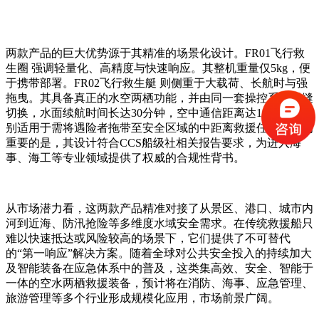
两款产品的巨大优势源于其精准的场景化设计。FR01飞行救
生圈 强调轻量化、高精度与快速响应。其整机重量仅5kg，便
于携带部署。FR02飞行救生艇 则侧重于大载荷、长航时与强
拖曳。其具备真正的水空两栖功能，并由同一套操控系统无缝
切换，水面续航时间长达30分钟，空中通信距离达10公里，特
别适用于需将遇险者拖带至安全区域的中距离救援任务。尤为
重要的是，其设计符合CCS船级社相关报告要求，为进入海
事、海工等专业领域提供了权威的合规性背书。
从市场潜力看，这两款产品精准对接了从景区、港口、城市内
河到近海、防汛抢险等多维度水域安全需求。在传统救援船只
难以快速抵达或风险较高的场景下，它们提供了不可替代
的“第一响应”解决方案。随着全球对公共安全投入的持续加大
及智能装备在应急体系中的普及，这类集高效、安全、智能于
一体的空水两栖救援装备，预计将在消防、海事、应急管理、
旅游管理等多个行业形成规模化应用，市场前景广阔。