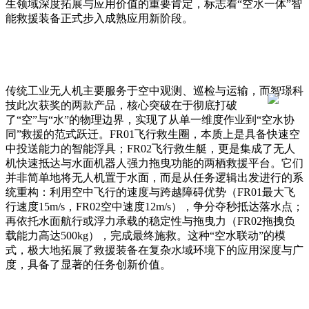
生领域深度拓展与应用价值的重要肯定，标志着“空水一体”智
能救援装备正式步入成熟应用新阶段。
传统工业无人机主要服务于空中观测、巡检与运输，而智璟科
技此次获奖的两款产品，核心突破在于彻底打破
了“空”与“水”的物理边界，实现了从单一维度作业到“空水协
同”救援的范式跃迁。FR01飞行救生圈，本质上是具备快速空
中投送能力的智能浮具；FR02飞行救生艇，更是集成了无人
机快速抵达与水面机器人强力拖曳功能的两栖救援平台。它们
并非简单地将无人机置于水面，而是从任务逻辑出发进行的系
统重构：利用空中飞行的速度与跨越障碍优势（FR01最大飞
行速度15m/s，FR02空中速度12m/s），争分夺秒抵达落水点；
再依托水面航行或浮力承载的稳定性与拖曳力（FR02拖拽负
载能力高达500kg），完成最终施救。这种“空水联动”的模
式，极大地拓展了救援装备在复杂水域环境下的应用深度与广
度，具备了显著的任务创新价值。