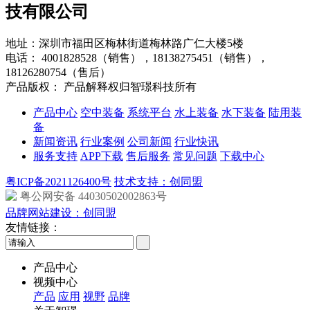
技有限公司
地址：深圳市福田区梅林街道梅林路广仁大楼5楼
电话：
4001828528（销售），18138275451（销售），
18126280754（售后）
产品版权： 产品解释权归智璟科技所有
产品中心
空中装备
系统平台
水上装备
水下装备
陆用装
备
新闻资讯
行业案例
公司新闻
行业快讯
服务支持
APP下载
售后服务
常见问题
下载中心
粤ICP备2021126400号
技术支持：创同盟
粤公网安备 44030502002863号
品牌网站建设：创同盟
友情链接：
产品中心
视频中心
产品
应用
视野
品牌