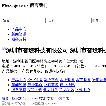
Message to us
留言我们
产品中心
新闻资讯
服务支持
深圳市智璟科
地址：深圳市福田区梅林街道梅林路广仁大楼5楼
电话：
4001828528（销售），18138275451（销售），181262
产品版权： 产品解释权归智璟科技所有
产品中心
空中装备
系统平台
水上装备
水下装备
陆用装
新闻资讯
行业案例
公司新闻
行业快讯
服务支持
APP下载
售后服务
常见问题
下载中心
粤ICP备2021126400号
技术支持：创同盟
粤公网安备 44030502002863号