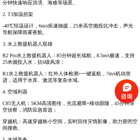
分钟快速响应洪涝、海难等场景。
2. T3加温担架
-40℃恒温设计，6m/s疾速驰援，25米高空抛投抗冲击，声光
导航保障雨雾夜航。
3. 水上救援机器人双雄
R2 Pro水上救援机器人：85分钟超长续航，8.5m/s极速，支持
25米抛投入水，抗6级风浪；
R1水上救援机器人：红外人体检测+一键返航，7m/s机动突
进，适用于水库、激流等复杂水域。
4. 空域利器
C85无人机：5KM高清图传，光流避障+移动跟随，45分钟滞
空侦察，消防应急首选；
穿越机：高速穿越狭小空间，实时回传灾情影像，助力密闭空
间搜救。
5. 水域装备