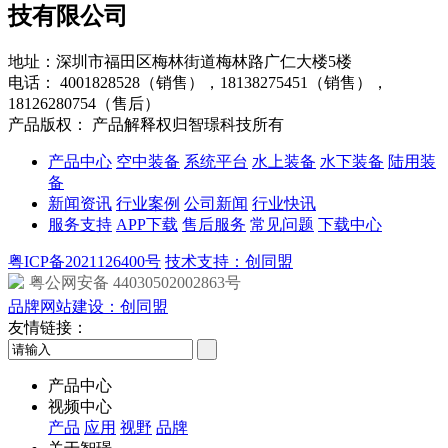
技有限公司
地址：深圳市福田区梅林街道梅林路广仁大楼5楼
电话：
4001828528（销售），18138275451（销售），
18126280754（售后）
产品版权： 产品解释权归智璟科技所有
产品中心
空中装备
系统平台
水上装备
水下装备
陆用装
备
新闻资讯
行业案例
公司新闻
行业快讯
服务支持
APP下载
售后服务
常见问题
下载中心
粤ICP备2021126400号
技术支持：创同盟
粤公网安备 44030502002863号
品牌网站建设：创同盟
友情链接：
产品中心
视频中心
产品
应用
视野
品牌