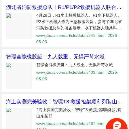
湖北省消防救援总队丨R1/P1/P2救援机器人联合参
与总队装备展示
4月28日，R1水上救援机器人、P1水下机器人、
P2水下机器人作为应急救援装备，参与了湖北省
消防救援总队的装备展示。水下机器人独具科技
感的外观造型和强大的搜索能力以及水上救援机
www.jttuav.com/article/detail/341.html
2026-
器人的救援特性，受到莅临领导的赞赏和肯定。
08-03
R1水上救
智璟全能橡胶艇：九人载重，无惧严苛水域
智璟全能橡胶艇：九人载重，无惧严苛水域
www.jttuav.com/article/detail/439.html
2026-
08-03
​海上实测完美验收：智璟T3 救援担架顺利列装山东
某部
?海上实测完美验收：智璟T3 救援担架顺利列装
山东某部
www.jttuav.com/article/detail/467.html
2026-