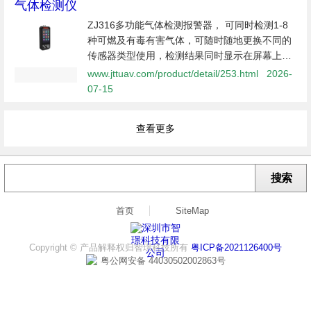
气体检测仪
ZJ316多功能气体检测报警器， 可同时检测1-8
种可燃及有毒有害气体，可随时随地更换不同的
传感器类型使用，检测结果同时显示在屏幕上。
采用模组式传感器元件，可随时随地更换。适用
www.jttuav.com/product/detail/253.html
2026-
于化工、制药、市政、水处理、电信、考古、实
07-15
验室、冷库、酿酒等多种场所的检测...
查看更多
搜索
首页
SiteMap
Copyright © 产品解释权归智璟科技所有
粤ICP备2021126400号
粤公网安备 44030502002863号