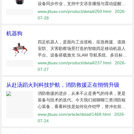
设备同步作业，支持中文语音播报与震动提醒。
具备 16 通道高速操控能力，适配无人机、车
www.jttuav.com/product/detail/250.html
2026-
船、机器人等多种装备，内置丰富混控、模型存
07-28
储、失控保护等专业功能。内置锂电池续...
机器狗
四足机器人，是面向工业巡检、应急救援、道路
安防、灾害勘察场景打造的智能四足移动机器人
平台。设备搭载激光 SLAM 导航系统、多目标物
体识别算法，支持自主路线规划、自动巡检、智
www.jttuav.com/product/detail/237.html
2026-
能识别预警，可完成车牌识别、禁区入侵监测、
07-27
环境信息采集等任务。
从赴汤蹈火到科技护航，消防救援正在悄悄升级
消防救援的进步，从来不止是勇气的传承，更是
装备与技术的迭代。今天我们就聊聊三类消防核
心装备，看看科技是如何化作铠甲，替冲在前线
的人，多挡一分风险。
www.jttuav.com/article/detail/1468.html
2026-
07-24