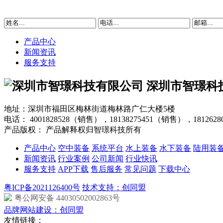
产品中心
新闻资讯
服务支持
深圳市智璟科
地址：深圳市福田区梅林街道梅林路广仁大楼5楼
电话：
4001828528（销售），18138275451（销售），181262
产品版权： 产品解释权归智璟科技所有
产品中心
空中装备
系统平台
水上装备
水下装备
陆用装
新闻资讯
行业案例
公司新闻
行业快讯
服务支持
APP下载
售后服务
常见问题
下载中心
粤ICP备2021126400号
技术支持：创同盟
粤公网安备 44030502002863号
品牌网站建设：创同盟
友情链接：