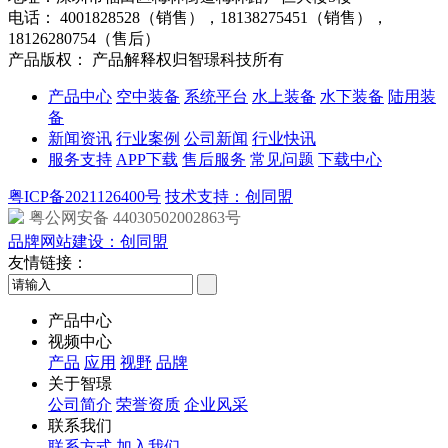
电话：
4001828528（销售），18138275451（销售），
18126280754（售后）
产品版权： 产品解释权归智璟科技所有
产品中心
空中装备
系统平台
水上装备
水下装备
陆用装
备
新闻资讯
行业案例
公司新闻
行业快讯
服务支持
APP下载
售后服务
常见问题
下载中心
粤ICP备2021126400号
技术支持：创同盟
粤公网安备 44030502002863号
品牌网站建设：创同盟
友情链接：
产品中心
视频中心
产品
应用
视野
品牌
关于智璟
公司简介
荣誉资质
企业风采
联系我们
联系方式
加入我们