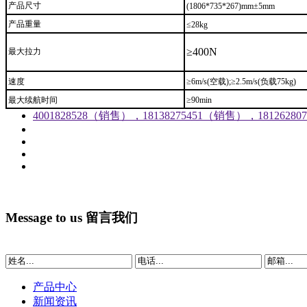
产品尺寸
(1806*735*267)mm±5mm
产品重量
≤28kg
≥400N
最大拉力
速度
≥6m/s(空载);≥2.5m/s(负载75kg)
最大续航时间
≥90min
4001828528（销售），18138275451（销售），1812628
Message to us
留言我们
产品中心
新闻资讯