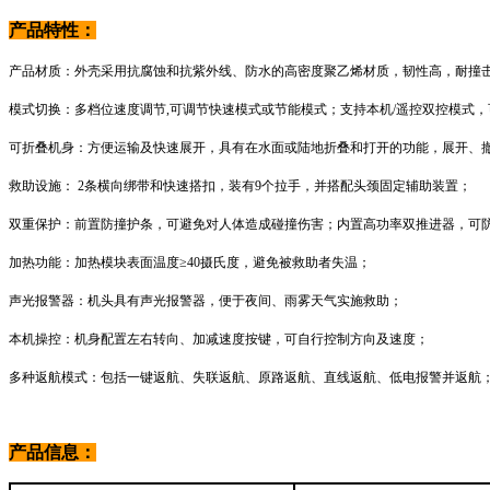
产品特性：
产品材质：外壳采用抗腐蚀和抗紫外线、防水的高密度聚乙烯材质，韧性高，耐撞
模式切换：多档位速度调节,可调节快速模式或节能模式；支持本机/遥控双控模式
可折叠机身：方便运输及快速展开，具有在水面或陆地折叠和打开的功能，展开、撤
救助设施： 2条横向绑带和快速搭扣，装有9个拉手，并搭配头颈固定辅助装置；
双重保护：前置防撞护条，可避免对人体造成碰撞伤害；内置高功率双推进器，可
加热功能：加热模块表面温度≥40摄氏度，避免被救助者失温；
声光报警器：机头具有声光报警器，便于夜间、雨雾天气实施救助；
本机操控：机身配置左右转向、加减速度按键，可自行控制方向及速度；
多种返航模式：包括一键返航、失联返航、原路返航、直线返航、低电报警并返航
产品信息：