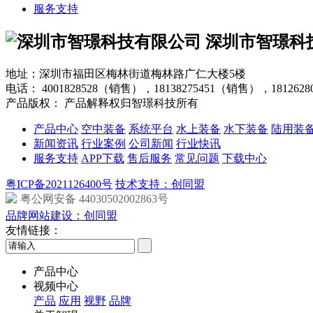
服务支持
深圳市智璟科
地址：深圳市福田区梅林街道梅林路广仁大楼5楼
电话：
4001828528（销售），18138275451（销售），181262
产品版权： 产品解释权归智璟科技所有
产品中心
空中装备
系统平台
水上装备
水下装备
陆用装
新闻资讯
行业案例
公司新闻
行业快讯
服务支持
APP下载
售后服务
常见问题
下载中心
粤ICP备2021126400号
技术支持：创同盟
粤公网安备 44030502002863号
品牌网站建设：创同盟
友情链接：
产品中心
视频中心
产品
应用
视野
品牌