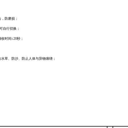
击，防磨损；
，可自行切换；
收时间≤20秒；
防水草、防沙、防止人体与异物缠绕；
；