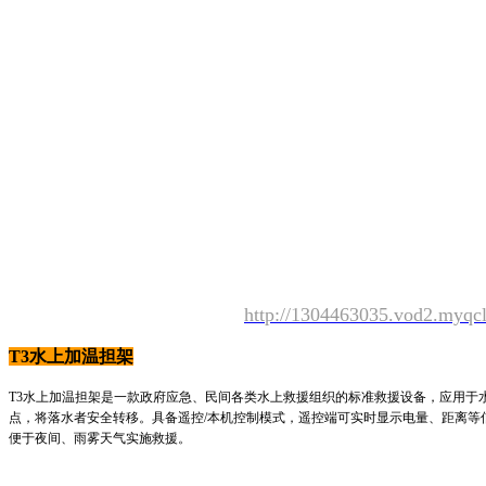
http://1304463035.vod2.myq
T3水上加温担架
T3水上加温担架是一款政府应急、民间各类水上救援组织的标准救援设备，应用于
点，将落水者安全转移。具备遥控/本机控制模式，遥控端可实时显示电量、距离等
便于夜间、雨雾天气实施救援。