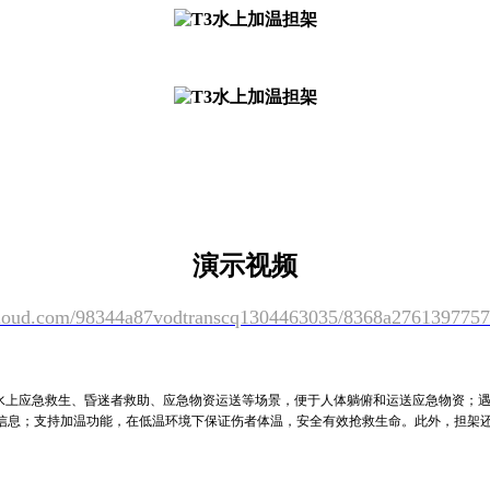
演示视频
cloud.com/98344a87vodtranscq1304463035/8368a276139775
水上应急救生、昏迷者救助、应急物资运送等场景，便于人体躺俯和运送应急物资；遇
信息；支持加温功能，在低温环境下保证伤者体温，安全有效抢救生命。此外，担架还