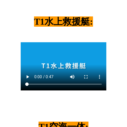
T1水上救援艇:
T1空海一体: