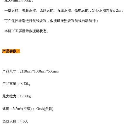
· 最大拖拽力750kg；
· 一键返航、失联返航、原路返航、直线返航、低电返航，定位返航精度≤ 2m；
· 可在遥控器端进行航线设置，救援艇按照设置航线自动航行；
· 本机LCD屏显示救援艇状态。
产品参数：
产品尺寸：2130mm*1300mm*560mm
产品重量：
＜45kg
最大拉力：
≥750kg
速度：
5.5m/s(空载)；≥3m/s(负载)
负载人数：
4-6人