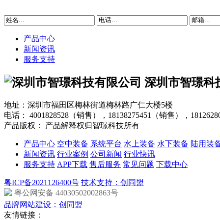
产品中心
新闻资讯
服务支持
深圳市智璟科
地址：深圳市福田区梅林街道梅林路广仁大楼5楼
电话：
4001828528（销售），18138275451（销售），181262
产品版权： 产品解释权归智璟科技所有
产品中心
空中装备
系统平台
水上装备
水下装备
陆用装
新闻资讯
行业案例
公司新闻
行业快讯
服务支持
APP下载
售后服务
常见问题
下载中心
粤ICP备2021126400号
技术支持：创同盟
粤公网安备 44030502002863号
品牌网站建设：创同盟
友情链接：