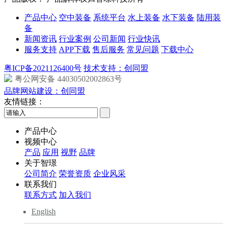
产品中心
空中装备
系统平台
水上装备
水下装备
陆用装
备
新闻资讯
行业案例
公司新闻
行业快讯
服务支持
APP下载
售后服务
常见问题
下载中心
粤ICP备2021126400号
技术支持：创同盟
粤公网安备 44030502002863号
品牌网站建设：创同盟
友情链接：
产品中心
视频中心
产品
应用
视野
品牌
关于智璟
公司简介
荣誉资质
企业风采
联系我们
联系方式
加入我们
English