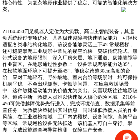
核心特性，为复杂地形作业提供了稳定、可靠的智能化解决方
案。
ZJ104-450四足机器人定位为大负载、高自主智能装备，其运
动系统经过专项优化，具备极速越障与快速响应能力，可轻松
适配各类非结构化地形。该设备能够灵活上下45°常规楼梯，
还可稳健攀爬工业场景中常见的镂空阶梯，突破传统轮式、履
带式设备的地形限制，深入厂房夹层、地下通道、废墟缝隙等
作业盲区。在地形通过性参数上，设备常规爬坡能力达35°，
在松软地面环境下可提升至45°，能稳定跨越30cm高度的台
阶，应对工地碎石、野外坡地、室内台阶等场景时，均可保持
机身平稳，不会出现侧翻、卡顿等问题。 在应急救援场景
中，这种敏捷运动能力的价值尤为突出。灾害现场往往地形破
碎、道路中断，救援人员难以快速深入核心危险区域，ZJ104-
450可凭借越障优势先行进入，完成环境侦查、数据采集等前
置任务，为救援决策提供实时信息，同时降低救援人员的作业
风险。在工业巡检领域，工厂内的楼梯、设备间隙、高架平台
等区域，常规巡检设备无法抵达，该机器人可自主穿行、攀
爬，完成设施巡查与异常检测，保障生产安全。