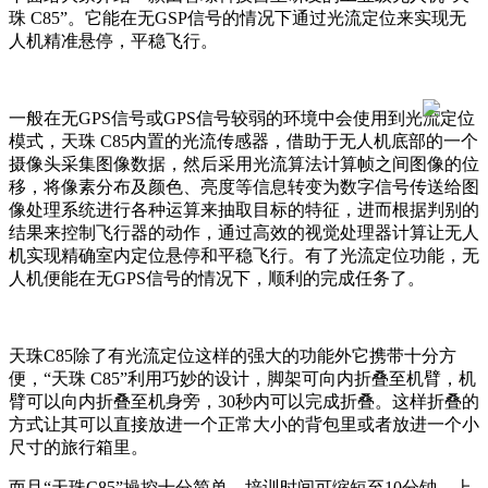
珠 C85”。它能在无GSP信号的情况下通过光流定位来实现无
人机精准悬停，平稳飞行。
一般在无GPS信号或GPS信号较弱的环境中会使用到光流定位
模式，天珠 C85内置的光流传感器，借助于无人机底部的一个
摄像头采集图像数据，然后采用光流算法计算帧之间图像的位
移，将像素分布及颜色、亮度等信息转变为数字信号传送给图
像处理系统进行各种运算来抽取目标的特征，进而根据判别的
结果来控制飞行器的动作，通过高效的视觉处理器计算让无人
机实现精确室内定位悬停和平稳飞行。有了光流定位功能，无
人机便能在无GPS信号的情况下，顺利的完成任务了。
天珠C85除了有光流定位这样的强大的功能外它携带十分方
便，“天珠 C85”利用巧妙的设计，脚架可向内折叠至机臂，机
臂可以向内折叠至机身旁，30秒内可以完成折叠。这样折叠的
方式让其可以直接放进一个正常大小的背包里或者放进一个小
尺寸的旅行箱里。
而且“天珠C85”操控十分简单，培训时间可缩短至10分钟，上