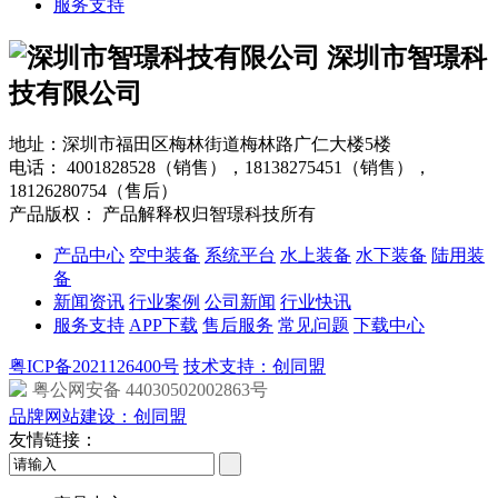
服务支持
深圳市智璟科
技有限公司
地址：深圳市福田区梅林街道梅林路广仁大楼5楼
电话：
4001828528（销售），18138275451（销售），
18126280754（售后）
产品版权： 产品解释权归智璟科技所有
产品中心
空中装备
系统平台
水上装备
水下装备
陆用装
备
新闻资讯
行业案例
公司新闻
行业快讯
服务支持
APP下载
售后服务
常见问题
下载中心
粤ICP备2021126400号
技术支持：创同盟
粤公网安备 44030502002863号
品牌网站建设：创同盟
友情链接：