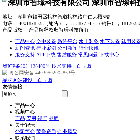
深圳市智璟科
地址：深圳市福田区梅林街道梅林路广仁大楼5楼
电话：
4001828528（销售），18138275451（销售），181262
产品版权： 产品解释权归智璟科技所有
产品中心
空中装备
系统平台
水上装备
水下装备
陆用装
新闻资讯
行业案例
公司新闻
行业快讯
服务支持
APP下载
售后服务
常见问题
下载中心
粤ICP备2021126400号
技术支持：创同盟
粤公网安备 44030502002863号
品牌网站建设：创同盟
友情链接：
产品中心
视频中心
产品
应用
视野
品牌
关于智璟
公司简介
荣誉资质
企业风采
联系我们