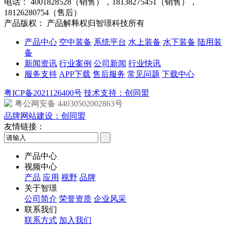
电话：
4001828528（销售），18138275451（销售），
18126280754（售后）
产品版权： 产品解释权归智璟科技所有
产品中心
空中装备
系统平台
水上装备
水下装备
陆用装
备
新闻资讯
行业案例
公司新闻
行业快讯
服务支持
APP下载
售后服务
常见问题
下载中心
粤ICP备2021126400号
技术支持：创同盟
粤公网安备 44030502002863号
品牌网站建设：创同盟
友情链接：
产品中心
视频中心
产品
应用
视野
品牌
关于智璟
公司简介
荣誉资质
企业风采
联系我们
联系方式
加入我们