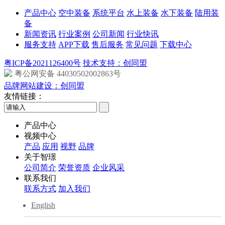
产品中心
空中装备
系统平台
水上装备
水下装备
陆用装
备
新闻资讯
行业案例
公司新闻
行业快讯
服务支持
APP下载
售后服务
常见问题
下载中心
粤ICP备2021126400号
技术支持：创同盟
粤公网安备 44030502002863号
品牌网站建设：创同盟
友情链接：
产品中心
视频中心
产品
应用
视野
品牌
关于智璟
公司简介
荣誉资质
企业风采
联系我们
联系方式
加入我们
English